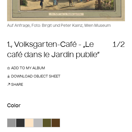
Auf Anfrage, Foto: Birgit und Peter Kainz, Wien Museum
1., Volksgarten-Café - „Le
1/2
café dans le Jardin publie“
ADD TO MY ALBUM
DOWNLOAD OBJECT SHEET
SHARE
Color
Search Color #989898
Search Color #333333
Search Color #fee6c7
Search Color #bababa
Search Color #5a5528
Search Color #593d1d