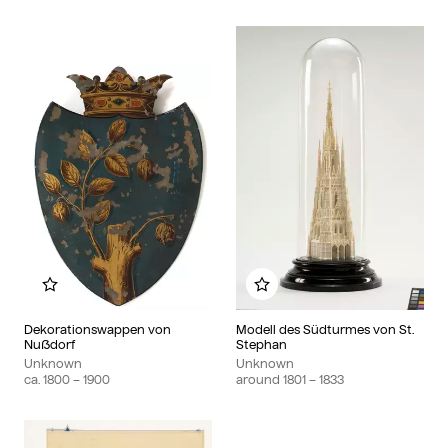
Add to my album
Add to my album
Dekorationswappen von
Modell des Südturmes von St.
Nußdorf
Stephan
Unknown
Unknown
ca.
1800
– 1900
around
1801
– 1833