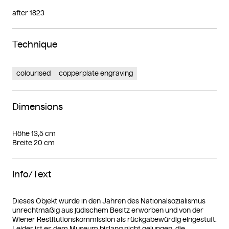
after 1823
Technique
colourised
copperplate engraving
Dimensions
Höhe 13,5 cm
Breite 20 cm
Info/Text
Dieses Objekt wurde in den Jahren des Nationalsozialismus
unrechtmäßig aus jüdischem Besitz erworben und von der
Wiener Restitutionskommission als rückgabewürdig eingestuft.
Leider ist es dem Museum bislang nicht gelungen, die