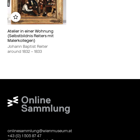
Add to my album
Atelier in einer Wohnung
(Selbstbildnis Reiters mit
Malerkollegen)
Johann Baptist Reiter
around
1832
– 1833
Wien Museum Online Sammlung
onlinesammlung@wienmuseum.at
+43 (0) 1 505 87 47