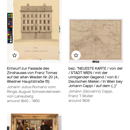
Add to my album
Add to my album
Entwurf zur Fassade des
bez.: "NEUESTE KARTE / von der
Zinshauses von Franz Tomas
/ STADT WIEN / mit der
auf der alten Wieden Nr. 20 (4.,
umligenden Gegend / von 8 /
Wiedner Hauptstraße 15)
Deutschen Meilen / In Wien bey
Johann Cappi / auf dem (...)"
Johann Julius Romano vom
Johann (Giovanni) Cappi,
Ringe, August Schwendenwein
Franz T. Müller
von Lanauberg
around
1806
around
1840
– 1850