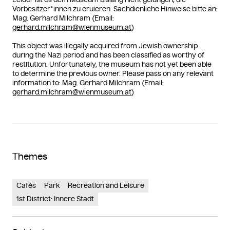
Vorbesitzer*innen zu eruieren. Sachdienliche Hinweise bitte an:
Mag. Gerhard Milchram (Email:
gerhard.milchram@wienmuseum.at
)
This object was illegally acquired from Jewish ownership
during the Nazi period and has been classified as worthy of
restitution. Unfortunately, the museum has not yet been able
to determine the previous owner. Please pass on any relevant
information to: Mag. Gerhard Milchram (Email:
gerhard.milchram@wienmuseum.at
)
Themes
Cafés
Park
Recreation and Leisure
1st District: Innere Stadt