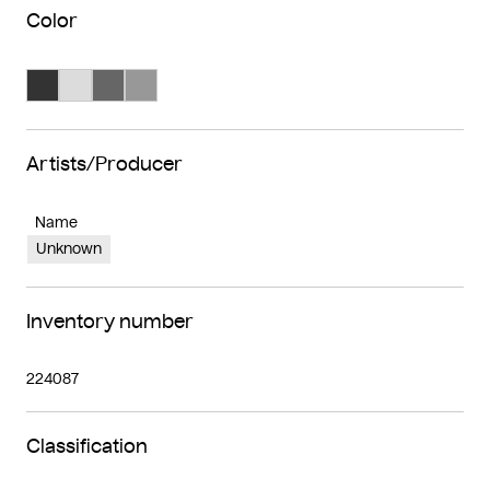
Color
Search Color #333333
Search Color #dcdcdc
Search Color #666666
Search Color #989898
Artists/Producer
Name
Unknown
Inventory number
224087
Classification