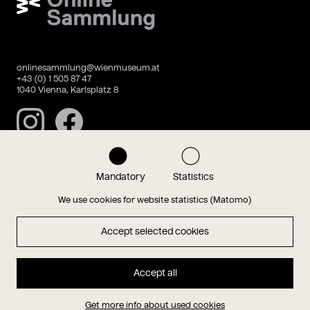
onlinesammlung@wienmuseum.at
+43 (0) 1 505 87 47
1040 Vienna, Karlsplatz 8
Instagram
Facebook
Mandatory
Statistics
Data privacy
Imprint
We use cookies for website statistics (Matomo)
Accept selected cookies
Magazin
Accept all
Hauptseite
Get more info about used cookies