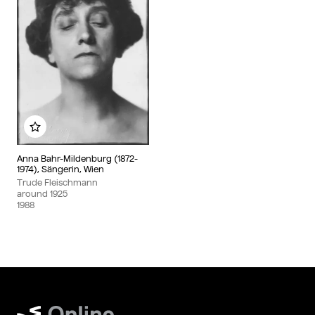
Add to my album
Anna Bahr-Mildenburg (1872-
1974), Sängerin, Wien
Trude Fleischmann
around
1925
1988
Wien Museum Online Sammlung