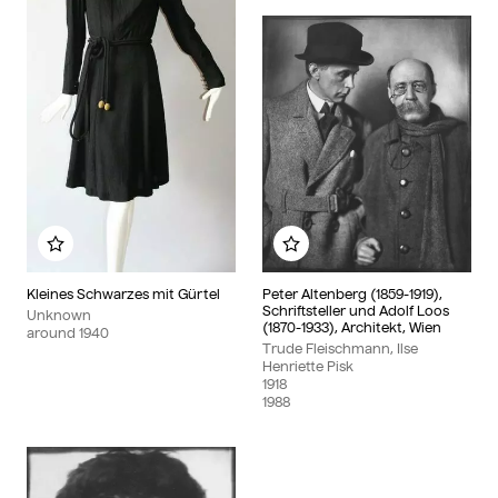
Add to my album
Add to my album
Kleines Schwarzes mit Gürtel
Peter Altenberg (1859-1919),
Schriftsteller und Adolf Loos
Unknown
(1870-1933), Architekt, Wien
around
1940
Trude Fleischmann, Ilse
Henriette Pisk
1918
1988