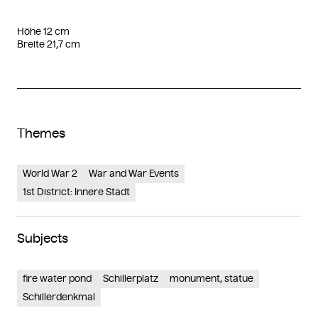
Höhe 12 cm
Breite 21,7 cm
Themes
World War 2
War and War Events
1st District: Innere Stadt
Subjects
fire water pond
Schillerplatz
monument, statue
Schillerdenkmal