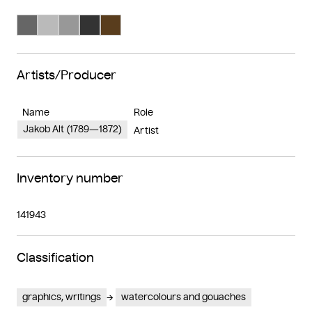
Search Color #666666
Search Color #bababa
Search Color #989898
Search Color #333333
Search Color #593d1d
Artists/Producer
Name
Role
Jakob Alt (1789—1872)
Artist
Inventory number
141943
Classification
graphics, writings
watercolours and gouaches