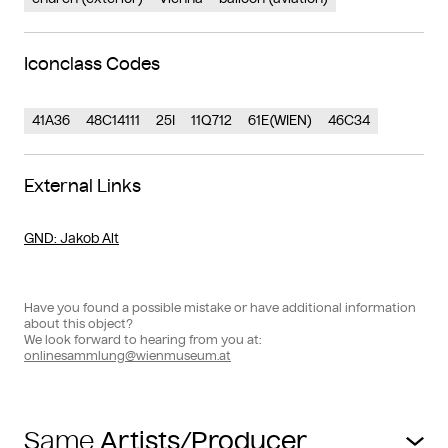
Iconclass Codes
41A36
48C14111
25I
11Q712
61E(WIEN)
46C34
External Links
GND
: Jakob Alt
Have you found a possible mistake or have additional information
about this object?
We look forward to hearing from you at:
onlinesammlung@wienmuseum.at
Same