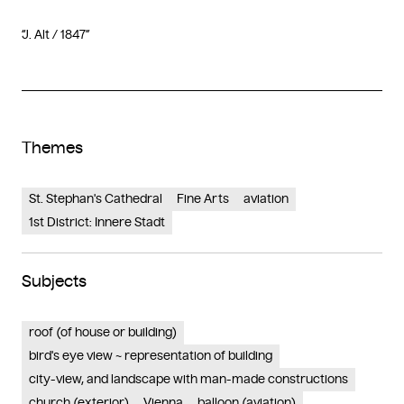
“J. Alt / 1847”
Themes
St. Stephan's Cathedral
Fine Arts
aviation
1st District: Innere Stadt
Subjects
roof (of house or building)
bird's eye view ~ representation of building
city-view, and landscape with man-made constructions
church (exterior)
Vienna
balloon (aviation)