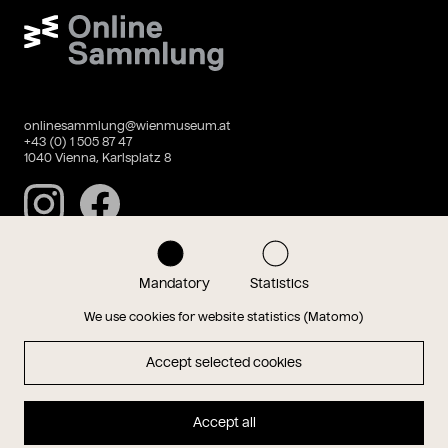
Wien Museum Online Sammlung
onlinesammlung@wienmuseum.at
+43 (0) 1 505 87 47
1040 Vienna, Karlsplatz 8
Instagram
Facebook
Mandatory
Statistics
Data privacy
Imprint
We use cookies for website statistics (Matomo)
Accept selected cookies
Magazin
Accept all
Hauptseite