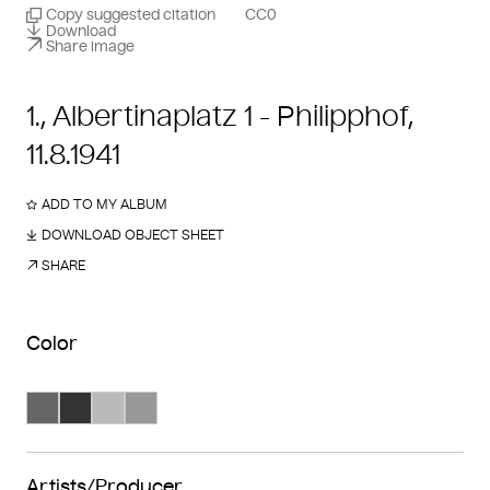
Copy suggested citation
CC0
Download
Share image
1., Albertinaplatz 1 - Philipphof,
11.8.1941
ADD TO MY ALBUM
DOWNLOAD OBJECT SHEET
SHARE
Color
Search Color #666666
Search Color #333333
Search Color #bababa
Search Color #989898
Artists/Producer