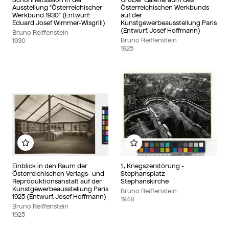
Ausstellung "Österreichischer
Österreichischen Werkbunds
Werkbund 1930" (Entwurf:
auf der
Eduard Josef Wimmer-Wisgrill)
Kunstgewerbeausstellung Paris
(Entwurf: Josef Hoffmann)
Bruno Reiffenstein
Bruno Reiffenstein
1930
1925
Add to my album
Add to my album
Einblick in den Raum der
1., Kriegszerstörung -
Österreichischen Verlags- und
Stephansplatz -
Reproduktionsanstalt auf der
Stephanskirche
Kunstgewerbeausstellung Paris
Bruno Reiffenstein
1925 (Entwurf: Josef Hoffmann)
1948
Bruno Reiffenstein
1925