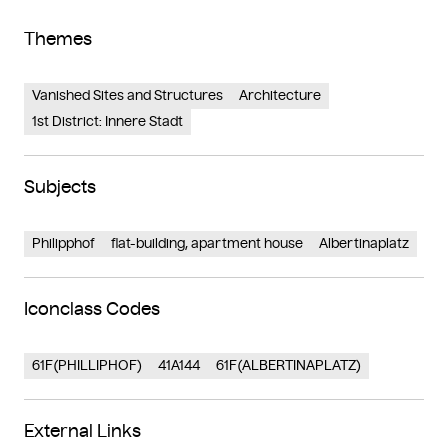
Themes
Vanished Sites and Structures
Architecture
1st District: Innere Stadt
Subjects
Philipphof
flat-building, apartment house
Albertinaplatz
Iconclass Codes
61F(PHILLIPHOF)
41A144
61F(ALBERTINAPLATZ)
External Links