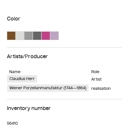
Color
Search Color #795025
Search Color #dcdcdc
Search Color #989898
Search Color #666666
Search Color #c14187
Search Color #bea4c3
Artists/Producer
Name
Role
Claudius Herr
Artist
Wiener Porzellanmanufaktur (1744—1864)
realisation
Inventory number
56410