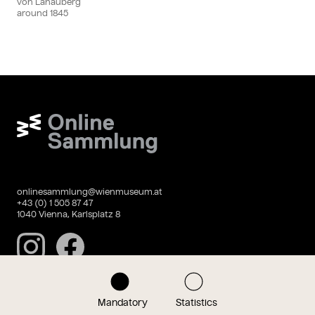
von Lanauberg
around
1845
Wien Museum Online Sammlung
onlinesammlung@wienmuseum.at
+43 (0) 1 505 87 47
1040 Vienna, Karlsplatz 8
Instagram
Facebook
Mandatory
Statistics
Data privacy
Imprint