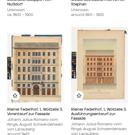
Nußdorf
Stephan
Unknown
Unknown
ca.
1800
– 1900
around
1801
– 1833
Add to my album
Add to my album
Kleiner Federlhof, 1., Wollzeile 3,
Kleiner Federlhof, 1., Wollzeile 3,
Vorentwurf zur Fassade
Ausführungsentwurf zur
Fassade
Johann Julius Romano vom
Johann Julius Romano vom
Ringe, August Schwendenwein
Ringe, August Schwendenwein
von Lanauberg
von Lanauberg
around
1845