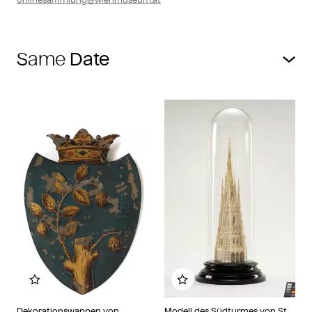
Same
Add to my album
Add to my album
Dekorationswappen von
Modell des Südturmes von St.