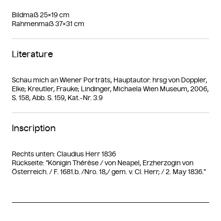
Bildmaß 25×19 cm
Rahmenmaß 37×31 cm
Literature
Schau mich an Wiener Porträts, Hauptautor: hrsg von Doppler,
Elke; Kreutler, Frauke; Lindinger, Michaela Wien Museum, 2006,
S. 158, Abb. S. 159, Kat.-Nr. 3.9
Inscription
Rechts unten: Claudius Herr 1836
Rückseite: “Königin Thérèse / von Neapel, Erzherzogin von
Österreich. / F. 1681.b. /Nro. 18,/ gem. v. Cl. Herr; / 2. May 1836.”