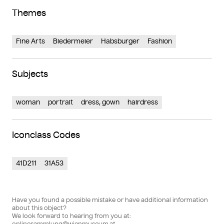
Themes
Fine Arts
Biedermeier
Habsburger
Fashion
Subjects
woman
portrait
dress, gown
hairdress
Iconclass Codes
41D211
31A53
Have you found a possible mistake or have additional information
about this object?
We look forward to hearing from you at:
onlinesammlung@wienmuseum.at