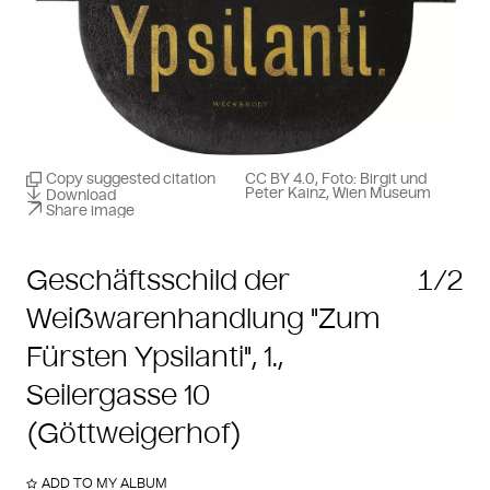
Copy suggested citation
CC BY 4.0, Foto: Birgit und
Peter Kainz, Wien Museum
Download
Share image
Geschäftsschild der
1/2
Weißwarenhandlung "Zum
Fürsten Ypsilanti", 1.,
Seilergasse 10
(Göttweigerhof)
ADD TO MY ALBUM