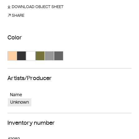
DOWNLOAD OBJECT SHEET
SHARE
Color
Search Color #fecea4
Search Color #333333
Search Color #ffffff
Search Color #77733d
Search Color #989898
Search Color #666666
Artists/Producer
Name
Unknown
Inventory number