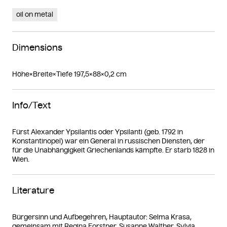
oil on metal
Dimensions
Höhe×Breite×Tiefe 197,5×88×0,2 cm
Info/Text
Fürst Alexander Ypsilantis oder Ypsilanti (geb. 1792 in
Konstantinopel) war ein General in russischen Diensten, der
für die Unabhängigkeit Griechenlands kämpfte. Er starb 1828 in
Wien.
Literature
Bürgersinn und Aufbegehren, Hauptautor: Selma Krasa,
gemeinsam mit Regina Forstner, Susanne Walther, Sylvia