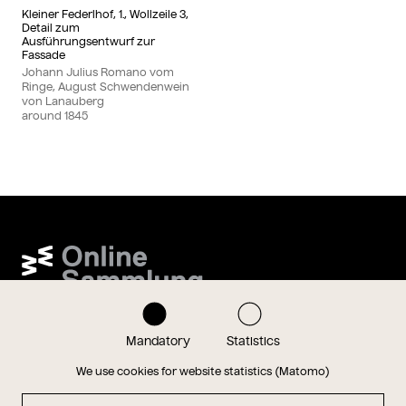
Kleiner Federlhof, 1., Wollzeile 3,
Detail zum
Ausführungsentwurf zur
Fassade
Johann Julius Romano vom
Ringe, August Schwendenwein
von Lanauberg
around
1845
Wien Museum Online Sammlung
Mandatory
Statistics
onlinesammlung@wienmuseum.at
+43 (0) 1 505 87 47
We use cookies for website statistics (Matomo)
1040 Vienna, Karlsplatz 8