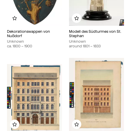
Add to my album
Add to my album
Dekorationswappen von
Modell des Südturmes von St.
Nußdorf
Stephan
Unknown
Unknown
ca.
1800
– 1900
around
1801
– 1833
Add to my album
Add to my album