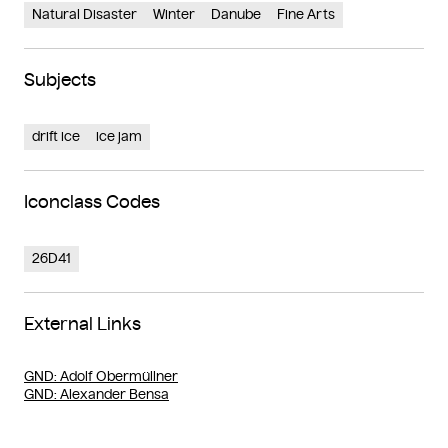
Natural Disaster
Winter
Danube
Fine Arts
Subjects
drift ice
ice jam
Iconclass Codes
26D41
External Links
GND
: Adolf Obermüllner
GND
: Alexander Bensa