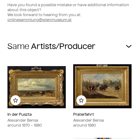
Have you found a possible mistake or have additional information
about this object?
We look forward to hearing from you at:
onlinesammlung@wienmuseum.at
Same
Add to my album
Add to my album
In der Puszta
Praterfahrt
Alexander Bensa
Alexander Bensa
around
1870
– 1880
around
1880