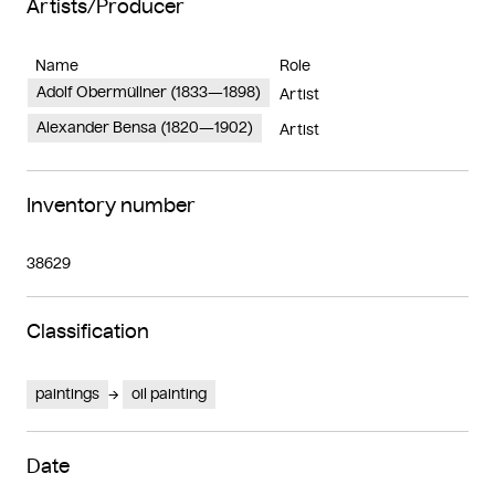
Artists/Producer
Name
Role
Adolf Obermüllner (1833—1898)
Artist
Alexander Bensa (1820—1902)
Artist
Inventory number
38629
Classification
paintings
oil painting
Date