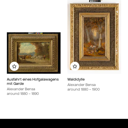
Add to my album
Add to my album
Ausfahrt eines Hofgalawagens
Waldidylle
mit Garde
Alexander Bensa
Alexander Bensa
around
1880
– 1900
around
1880
– 1890