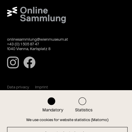
Wien Museum Online Sammlung
onlinesammlung@wienmuseum.at
+43 (0) 1 505 87 47
1040 Vienna, Karlsplatz 8
Instagram
Facebook
Data privacy
Imprint
Mandatory
Statistics
Magazin
We use cookies for website statistics (Matomo)
Hauptseite