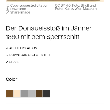
Copy suggested citation
CC BY 4.0, Foto: Birgit und
Peter Kainz, Wien Museum
Download
Share image
Der Donaueisstoß im Jänner
1880 mit dem Sperrschiff
ADD TO MY ALBUM
DOWNLOAD OBJECT SHEET
SHARE
Color
Search Color #795025
Search Color #fee6c7
Search Color #989898
Search Color #bababa
Search Color #593d1d
Search Color #333333