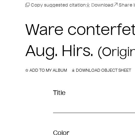
Copy suggested citation
Download
Share 
Ware conterfe
Aug. Hirs.
(Origin
ADD TO MY ALBUM
DOWNLOAD OBJECT SHEET
Title
Color