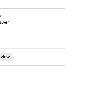
e
awer
 view