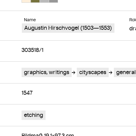
Name
Rol
Augustin Hirschvogel (1503—1553)
dr
303518/1
graphics, writings
cityscapes
general
1547
etching
Bildmaß 19,1×97,3 cm