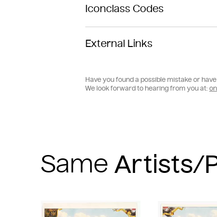
Iconclass Codes
External Links
Have you found a possible mistake or have 
We look forward to hearing from you at:
on
Same