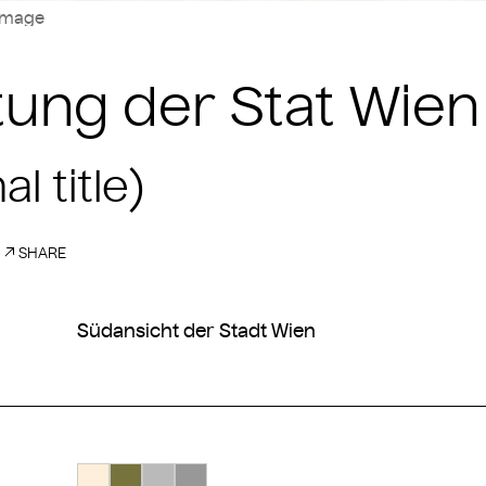
image
tung der Stat Wien
al title)
SHARE
Südansicht der Stadt Wien
Search Color #feefdb
Search Color #77733d
Search Color #bababa
Search Color #989898