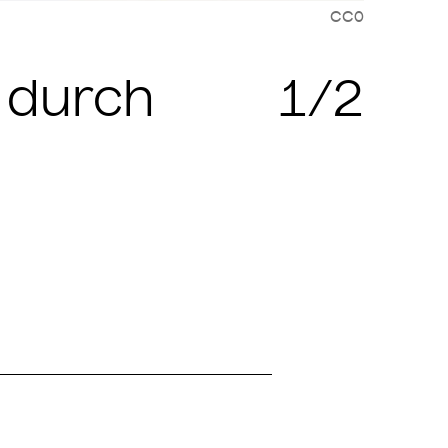
CC0
Cop
 durch
1/2