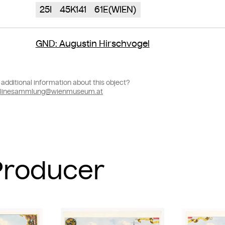
25I
45K141
61E(WIEN)
GND
: Augustin Hirschvogel
additional information about this object?
linesammlung@wienmuseum.at