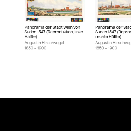
Panorama der Stadt Wien von
Panorama der Stad
Süden 1547 (Reproduktion, linke
Süden 1547 (Reprod
Hälfte)
rechte Hälfte)
Augustin Hirschvogel
Augustin Hirschvog
1850
– 1900
1850
– 1900