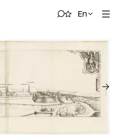
En
Search
My album
Open naviga
Next slide