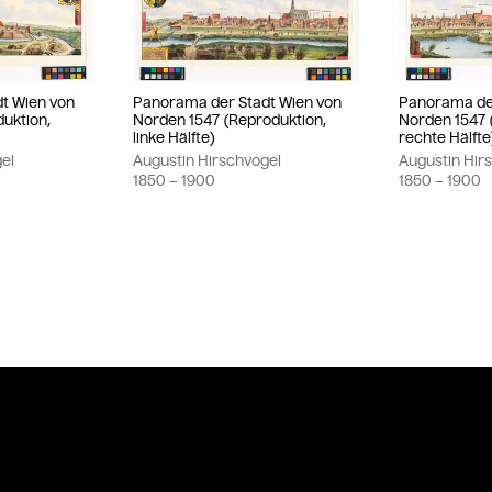
t Wien von
Panorama der Stadt Wien von
Panorama der
uktion,
Norden 1547 (Reproduktion,
Norden 1547 
linke Hälfte)
rechte Hälfte
el
Augustin Hirschvogel
Augustin Hir
1850
– 1900
1850
– 1900