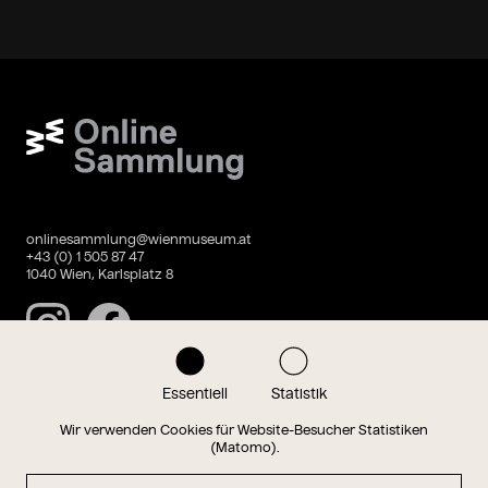
Wien Museum Online Sammlung
onlinesammlung@wienmuseum.at
+43 (0) 1 505 87 47
1040 Wien, Karlsplatz 8
Instagram
Facebook
Essentiell
Statistik
Datenschutz
Impressum
Wir verwenden Cookies für Website-Besucher Statistiken
(Matomo).