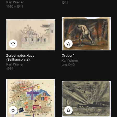
Karl Wiener
1941
1940 – 1941
Zu meinem Album hinzufügen
Zu meinem Album hin
Zerbombtes Haus
„Trauer“
(Ballhausplatz)
Karl Wiener
Karl Wiener
um 1940
1944
Zu meinem Album hinzufügen
Zu meinem Album hin