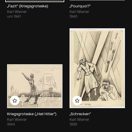
„Fazit“ (Kriegsgroteske)
„Pourquoi?“
Karl Wiener
Karl Wiener
um 1941
1940
Zu meinem Album hinzufügen
Zu meinem Album hin
Kriegsgroteske („Heil Hitler“)
„Schrecken“
Karl Wiener
Karl Wiener
1944
1939