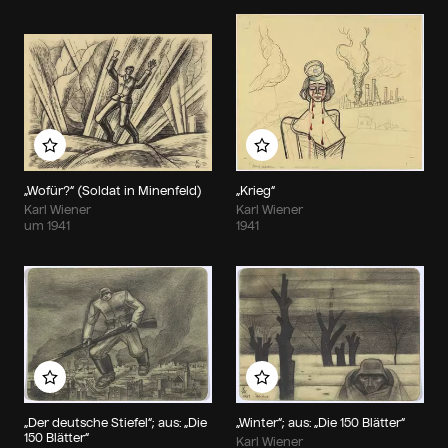
Zu meinem Album hinzufügen
Zu meinem Album hin
„Wofür?“ (Soldat in Minenfeld)
„Krieg“
Karl Wiener
Karl Wiener
um 1941
1941
Zu meinem Album hinzufügen
Zu meinem Album hin
„Der deutsche Stiefel“; aus: „Die
„Winter“; aus: „Die 150 Blätter“
150 Blätter“
Karl Wiener