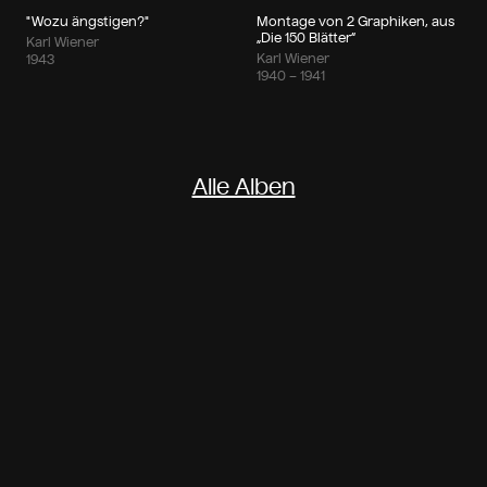
"Wozu ängstigen?"
Montage von 2 Graphiken, aus
„Die 150 Blätter“
Karl Wiener
Karl Wiener
1943
1940 – 1941
Alle Alben