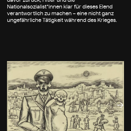
davor zurück, Hitler und die
Nationalsozialist*innen klar für dieses Elend
verantwortlich zu machen – eine nicht ganz
ungefährliche Tätigkeit während des Krieges.
Vorheriger Slide
Näch