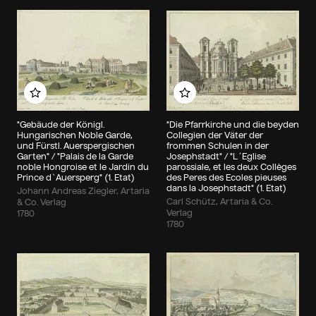
Zu meinem Album hinzufügen
Zu meinem Album hin
"Gebäude der Königl.
"Die Pfarrkirche und die beyden
Hungarischen Noble Garde,
Collegien der Väter der
und Fürstl. Auerspergischen
frommen Schulen in der
Garten" / "Palais de la Garde
Josephstadt" / "L´Eglise
noble Hongroise et le Jardin du
parossiale, et les deux Collèges
Prince d`Auersperg" (1. Etat)
des Peres des Ecoles pieuses
dans la Josephstadt" (1. Etat)
Johann Andreas Ziegler, Artaria
Carl Schütz, Artaria & Co.
& Co. Verlag
Verlag
1780
1780