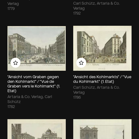
Carl Schütz, Artaria & Co.
Verlag
Verlag
1779
1792
Zu meinem Album hinzufügen
Zu meinem Album hin
"Ansicht vom Graben gegen
"Ansicht des Kohlmarkts" / "Vue
den Kohlmarkt" / "Vue de
du Kohlmarkt" (1. Etat)
Graben vers le Kohlmarkt" (1.
Carl Schütz, Artaria & Co.
Etat)
Verlag
Artaria & Co. Verlag, Carl
1786
Schütz
1782