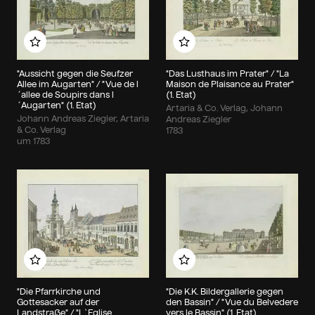
Zu meinem Album hinzufügen
Zu meinem Album hin
"Aussicht gegen die Seufzer
"Das Lusthaus im Prater" / "La
Allee im Augarten" / "Vue de l
Maison de Plaisance au Prater"
´allee de Soupirs dans l
(1. Etat)
´Augarten" (1. Etat)
Artaria & Co. Verlag, Johann
Johann Andreas Ziegler, Artaria
Andreas Ziegler
& Co. Verlag
1783
um 1783
Zu meinem Album hinzufügen
Zu meinem Album hin
"Die Pfarrkirche und
"Die K.K. Bildergallerie gegen
Gottesacker auf der
den Bassin" / "Vue du Belvedere
Landstraße" / "L`Eglise
vers le Bassin" (1. Etat)