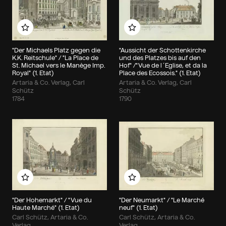
Zu meinem Album hinzufügen
Zu meinem Album hin
"Der Michaels Platz gegen die
"Aussicht der Schottenkirche
K.K. Reitschule" / "La Place de
und des Platzes bis auf den
St. Michael vers le Manège Imp.
Hof" /"Vue de l´Eglise, et da la
Royal" (1. Etat)
Place des Ecossois." (1. Etat)
Artaria & Co. Verlag, Carl
Artaria & Co. Verlag, Carl
Schütz
Schütz
1784
1790
Zu meinem Album hinzufügen
Zu meinem Album hin
"Der Hohemarkt" / "Vue du
"Der Neumarkt" / "Le Marché
Haute Marché" (1. Etat)
neuf" (1. Etat)
Carl Schütz, Artaria & Co.
Carl Schütz, Artaria & Co.
Verlag
Verlag