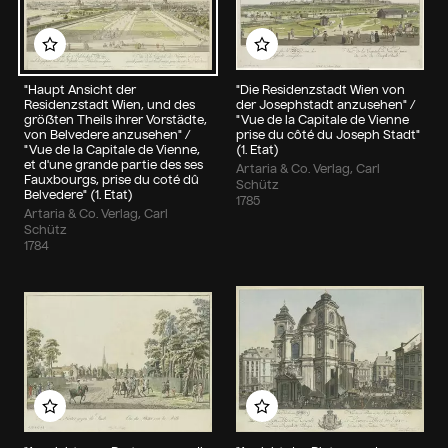
Zu meinem Album hinzufügen
Zu meinem Album hin
"Haupt Ansicht der
"Die Residenzstadt Wien von
Residenzstadt Wien, und des
der Josephstadt anzusehen" /
größten Theils ihrer Vorstädte,
"Vue de la Capitale de Vienne
von Belvedere anzusehen" /
prise du côté du Joseph Stadt"
"Vue de la Capitale de Vienne,
(1. Etat)
et d'une grande partie des ses
Artaria & Co. Verlag, Carl
Fauxbourgs, prise du coté dû
Schütz
Belvedere" (1. Etat)
1785
Artaria & Co. Verlag, Carl
Schütz
1784
Zu meinem Album hinzufügen
Zu meinem Album hin