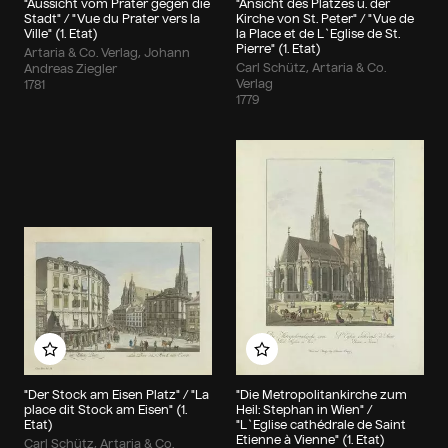
"Aussicht vom Prater gegen die
"Ansicht des Platzes u. der
Stadt" / "Vue du Prater vers la
Kirche von St. Peter" / "Vue de
Ville" (1. Etat)
la Place et de L`Eglise de St.
Pierre" (1. Etat)
Artaria & Co. Verlag, Johann
Carl Schütz, Artaria & Co.
Andreas Ziegler
Verlag
1781
1779
Zu meinem Album hinzufügen
Zu meinem Album hin
"Der Stock am Eisen Platz" / "La
"Die Metropolitankirche zum
place dit Stock am Eisen" (1.
Heil: Stephan in Wien" /
Etat)
"L`Eglise cathédrale de Saint
Etienne à Vienne" (1. Etat)
Carl Schütz, Artaria & Co.