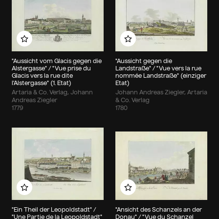
Zu meinem Album hinzufügen
Zu meinem Album hin
"Aussicht vom Glacis gegen die
"Aussicht gegen die
Alstergasse" / "Vue prise du
Landstraße" / "Vue vers la rue
Glacis vers la rue dite
nommée Landstraße" (einziger
l'Alstergasse" (1. Etat)
Etat)
Artaria & Co. Verlag, Johann
Johann Andreas Ziegler, Artaria
Andreas Ziegler
& Co. Verlag
1779
1780
Zu meinem Album hinzufügen
Zu meinem Album hin
"Ein Theil der Leopoldstadt" /
"Ansicht des Schanzels an der
"Une Partie de la Leopoldstadt"
Donau" / "Vue du Schanzel