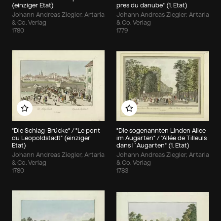
(einziger Etat)
pres du danube" (1. Etat)
Johann Andreas Ziegler, Artaria
Johann Andreas Ziegler, Artaria
& Co. Verlag
& Co. Verlag
1780
1779
Zu meinem Album hinzufügen
Zu meinem Album hin
"Die Schlag-Brücke" / "Le pont
"Die sogenannten Linden Allee
du Leopoldstadt" (einziger
im Augarten" / "Allée de Tilleuls
Etat)
dans l`Augarten" (1. Etat)
Johann Andreas Ziegler, Artaria
Johann Andreas Ziegler, Artaria
& Co. Verlag
& Co. Verlag
1780
1783