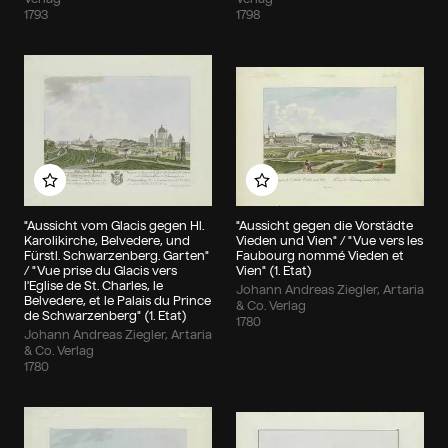
1793
1798
Zu meinem Album hinzufügen
Zu meinem Album hin
"Aussicht vom Glacis gegen Hl.
"Aussicht gegen die Vorstädte
Karolikirche, Belvedere, und
Vieden und Vien" / "Vue vers les
Fürstl. Schwarzenberg. Garten"
Faubourg nommé Vieden et
/ "Vue prise du Glacis vers
Vien" (1. Etat)
l'Eglise de St. Charles, le
Johann Andreas Ziegler, Artaria
Belvedere, et le Palais du Prince
& Co. Verlag
de Schwarzenberg" (1. Etat)
1780
Johann Andreas Ziegler, Artaria
& Co. Verlag
1780