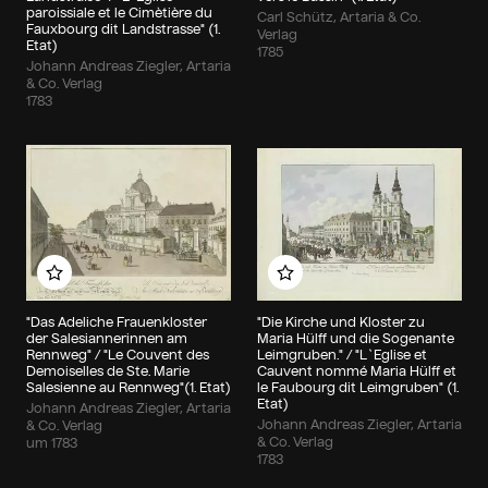
paroissiale et le Cimètière du
Carl Schütz, Artaria & Co.
Fauxbourg dit Landstrasse" (1.
Verlag
Etat)
1785
Johann Andreas Ziegler, Artaria
& Co. Verlag
1783
Zu meinem Album hinzufügen
Zu meinem Album hin
"Das Adeliche Frauenkloster
"Die Kirche und Kloster zu
der Salesiannerinnen am
Maria Hülff und die Sogenante
Rennweg" / "Le Couvent des
Leimgruben." / "L`Eglise et
Demoiselles de Ste. Marie
Cauvent nommé Maria Hülff et
Salesienne au Rennweg"(1. Etat)
le Faubourg dit Leimgruben" (1.
Etat)
Johann Andreas Ziegler, Artaria
Johann Andreas Ziegler, Artaria
& Co. Verlag
& Co. Verlag
um 1783
1783