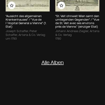
Zu meinem Album hinzufügen
Zu meinem Album hin
"Aussicht des allgemeinen
"St. Veit ohnweit Wien samt den
Krankenhauses" / "Vue de
umliegenden Gegenden" / "Vue
l`Hopital General a Vienne" (1.
de St. Veit avec ses environs
Etat)
près de Vienne." (einziger Etat)
Joseph Schaffer, Peter
Johann Andreas Ziegler, Artaria
Schaffer, Artaria & Co. Verlag
& Co. Verlag
um 1793
1780
Alle Alben