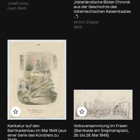
„Vaterländische Bilder-Chronik
Josef Löwy
aus der Geschichte des
nach 1848
österreichischen Kaiserstaates
...“)
Anton Ziegler
1849
Zu meinem Album hinzufügen
Zu meinem Album hin
Karikatur auf den
Volksversammlung im Freien
Barrikadenbau im Mai 1848 (aus
(Barrikade am Stephansplatz,
einer Serie des Künstlers zu
26. bis 28. Mai 1848)
1848)