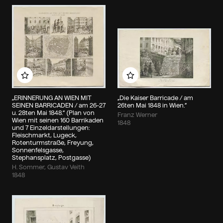
Zu meinem Album hinzufügen
Zu meinem Album hin
„ERINNERUNG AN WIEN MIT
„Die Kaiser Barricade / am
SEINEN BARRICADEN / am 26-27
26ten Mai 1848 in Wien.“
u. 28ten Mai 1848.“ (Plan von
Franz Werner
Wien mit seinen 160 Barrikaden
1848
und 7 Einzeldarstellungen:
Fleischmarkt, Lugeck,
Rotenturmstraße, Freyung,
Sonnenfelsgasse,
Stephansplatz, Postgasse)
H. Sommer, Gustav Veith
1848