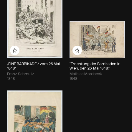
Zu meinem Album hinzufügen
Zu meinem Album hin
„EINE BARRIKADE / vom 26 Mai
"Errichtung der Barrikaden in
1848“
Wien, den 26. Mai 1848."
Franz Schmutz
Mathias Mossbeck
1848
1848