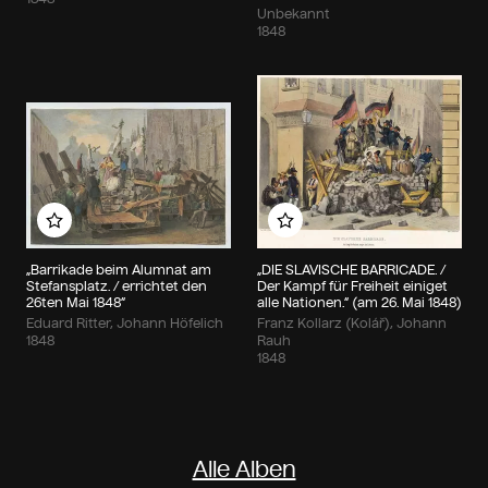
Unbekannt
1848
Zu meinem Album hinzufügen
Zu meinem Album hin
„Barrikade beim Alumnat am
„DIE SLAVISCHE BARRICADE. /
Stefansplatz. / errichtet den
Der Kampf für Freiheit einiget
26ten Mai 1848“
alle Nationen.“ (am 26. Mai 1848)
Eduard Ritter, Johann Höfelich
Franz Kollarz (Kolář), Johann
1848
Rauh
1848
Alle Alben