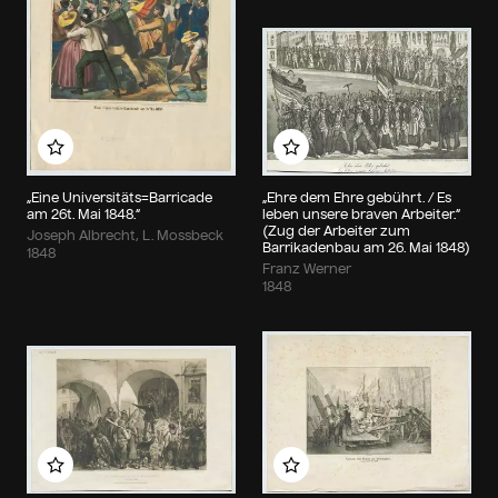
Zu meinem Album hinzufügen
Zu meinem Album hin
„Eine Universitäts=Barricade
„Ehre dem Ehre gebührt. / Es
am 26t. Mai 1848.“
leben unsere braven Arbeiter.“
(Zug der Arbeiter zum
Joseph Albrecht, L. Mossbeck
Barrikadenbau am 26. Mai 1848)
1848
Franz Werner
1848
Zu meinem Album hinzufügen
Zu meinem Album hin