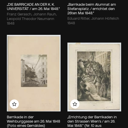
„DIE BARRICADE AN DER K. K.
„Barrikade beim Alumnat am
UNIVERSITÄT / am 26. Mai 1848.“
Stefansplatz. / errichtet den
26ten Mai 1848.“
Franz Gerasch, Johann Rauh,
Eduard Ritter, Johann Höfelich
Leopold Theodor Neumann
1848
1848
Zu meinem Album hinzufügen
Zu meinem Album hin
Barrikade in der
„Errichtung der Barrikaden in
Weihburggasse am 26. Mai 1848
den Strassen Wien's / am 26.
(Foto eines Gemäldes)
Mai 1848.“ (Nr. 10 aus: