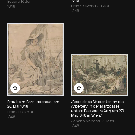
1848
Eduard Ritter
Franz Xaver d. J. Gaul
1848
1848
Zu meinem Album hinzufügen
Zu meinem Album hin
Frau beim Barrikadenbau am
„Rede eines Studenten an die
26. Mai 1848
Arbeiter / in der Märzgasse (:
untere Bäckerstraße :) am 27t
Franz Ruß d. Ä.
May 848 in Wien.“
1848
Johann Nepomuk Höfel
1848