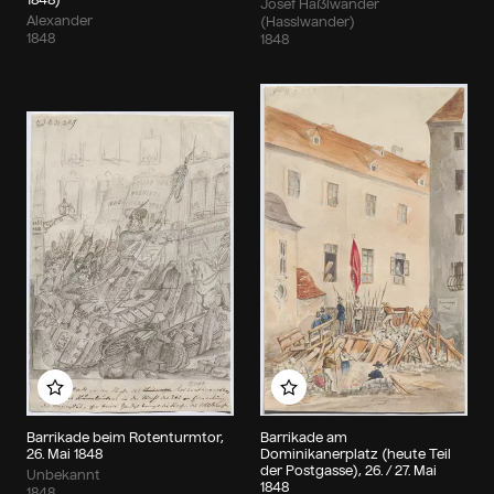
Josef Haßlwander
Alexander
(Hasslwander)
1848
1848
Zu meinem Album hinzufügen
Zu meinem Album hin
Barrikade beim Rotenturmtor,
Barrikade am
26. Mai 1848
Dominikanerplatz (heute Teil
der Postgasse), 26. / 27. Mai
Unbekannt
1848
1848